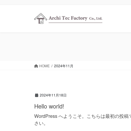
コ
ナ
ン
ビ
テ
ゲ
ン
ー
ツ
シ
に
ョ
移
ン
動
に
移
動
HOME
2024年11月
2024年11月18日
Hello world!
WordPress へようこそ。こちらは最初
さい。