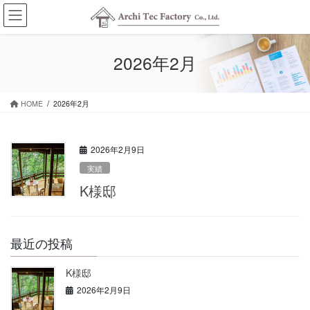
コ
ナ
ン
ビ
テ
ゲ
ン
ー
2026年2月
ツ
シ
に
ョ
移
ン
HOME
2026年2月
動
に
移
動
2026年2月9日
実績
K様邸
最近の投稿
K様邸
2026年2月9日