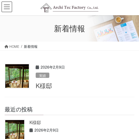
コ
ナ
ン
ビ
テ
ゲ
ン
ー
新着情報
ツ
シ
に
ョ
移
ン
HOME
新着情報
動
に
移
動
2026年2月9日
実績
K様邸
最近の投稿
K様邸
2026年2月9日